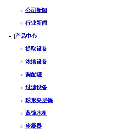
公司新闻
行业新闻
|
产品中心
提取设备
浓缩设备
调配罐
过滤设备
球形夹层锅
蒸馏水机
冷凝器