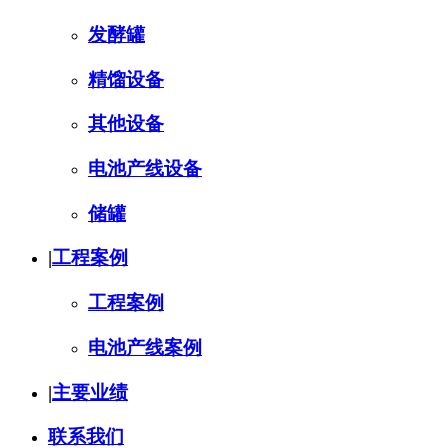
发酵罐
精馏设备
其他设备
电池产线设备
储罐
|
工程案例
工程案例
电池产线案例
|
主要业绩
联系我们