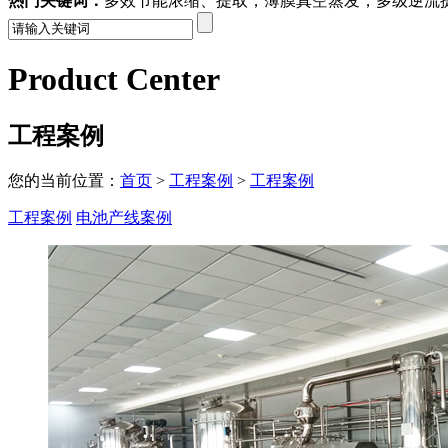
热门关键词：
多效节能浓缩、提取，薄膜真空蒸发，多级逆流
Product Center
工程案例
您的当前位置：
首页
>
工程案例
>
工程案例
工程案例
电池产线案例