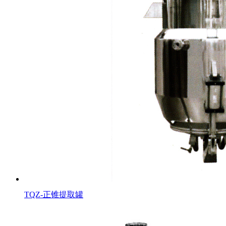
TQZ-正锥提取罐