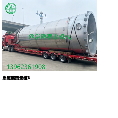
工程案例
电池产线案例
电池产线案例
上一页
1
2
3
下一页
共 21 条记录，页码 1/3
超纯精馏塔
超纯溶剂储罐1
超纯溶剂储槽2
超纯溶剂储槽3
超纯溶剂储槽4
超纯溶剂储槽5
超纯溶剂储槽6
大化工生产线
大型储槽发运1
大型储槽发运2