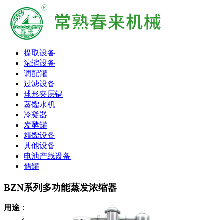
提取设备
浓缩设备
调配罐
过滤设备
球形夹层锅
蒸馏水机
冷凝器
发酵罐
精馏设备
其他设备
电池产线设备
储罐
BZN系列多功能蒸发浓缩器
用途：
本设备用于中药水煎汁、中药醇液、保健品、果汁等液