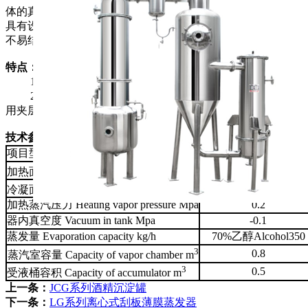
体的真空浓缩及常压浓缩、可浓缩成比重大于1.3的浸膏，它
具有设备投资少，效率高、浸膏损耗小，除沫效果好，加热管
不易结垢、安装高度低等优点。
特点：
1.加热器和蒸发器同时加热，提高蒸发量。
2.浓缩到最后，可把加热器中的物料反抽到蒸发器中，利
用夹层加热蒸发，可得到更高浓度的浓缩液。
技术参数：
项目型号
BZN350
2
列管Tube 6夹套jacket 0
加热面积 Heating area m
2
15
冷凝面积 Condensing area m
加热蒸汽压力 Heating vapor pressure Mpa
0.2
器内真空度 Vacuum in tank Mpa
-0.1
蒸发量 Evaporation capacity kg/h
70%乙醇Alcohol
350
3
0.8
蒸汽室容量 Capacity of vapor chamber m
3
0.5
受液桶容积 Capacity of accumulator m
上一条：
JCG系列酒精沉淀罐
下一条：
LG系列离心式刮板薄膜蒸发器