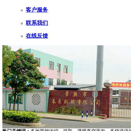
客户服务
联系我们
在线反馈