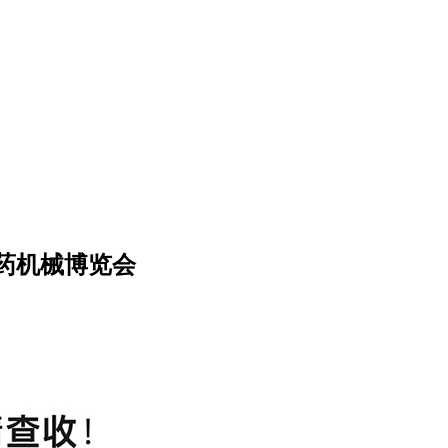
制药机械博览会