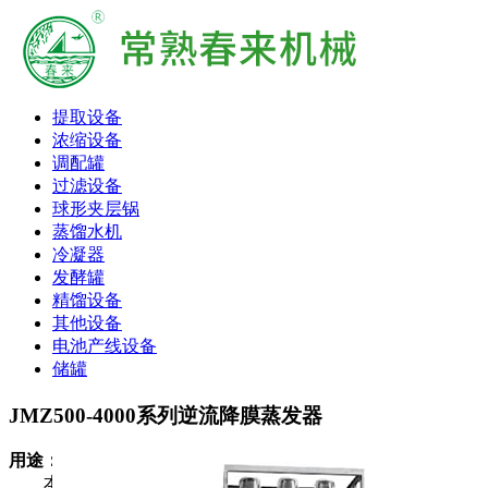
提取设备
浓缩设备
调配罐
过滤设备
球形夹层锅
蒸馏水机
冷凝器
发酵罐
精馏设备
其他设备
电池产线设备
储罐
JMZ500-4000系列逆流降膜蒸发器
用途：
本蒸发器用于中药、生物、食品、化工等行业的溶液蒸