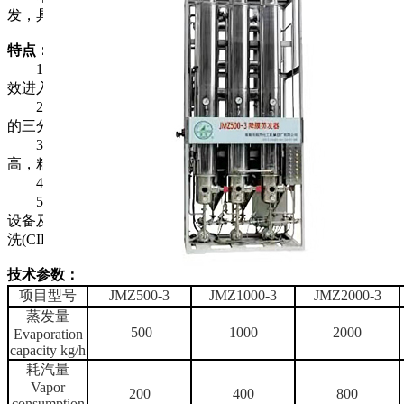
发，具有操作温度低、节能效果好等优点。
特点：
1、本蒸发器是连续操作、自动控制设备，稀溶液从第三
效进入，浓缩液从第一效排出。
2、三效蒸发器的蒸汽耗量及冷却水耗量均为单效蒸发器
的三分之一。
3、采用逆流操作，浓缩液从第一效排出，第一效温度
高，粘度降低，可得较高浓度的排出液。
4、降膜蒸发器具有不易起泡沫，不易结垢的优点。
5、生产结束后可即时进水操作，利用热水和蒸汽；中洗
设备及管路内壁，也可利用原配的泵和管路进行药剂的在位清
洗(CIP)。
技术参数：
项目型号
JMZ500-3
JMZ1000-3
JMZ2000-3
蒸发量
500
1000
2000
Evaporation
capacity kg/h
耗汽量
Vapor
200
400
800
consumption