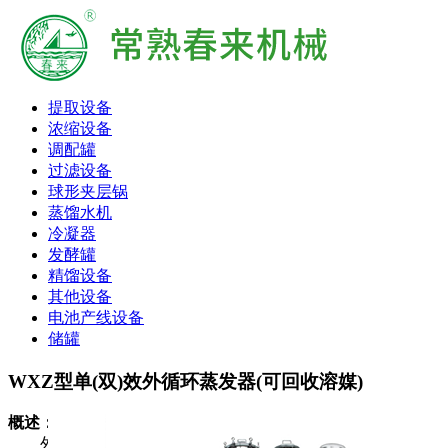
提取设备
浓缩设备
调配罐
过滤设备
球形夹层锅
蒸馏水机
冷凝器
发酵罐
精馏设备
其他设备
电池产线设备
储罐
WXZ型单(双)效外循环蒸发器(可回收溶媒)
概述：
外循环蒸发器主要由加热室、分离室、冷凝器、冷却器、