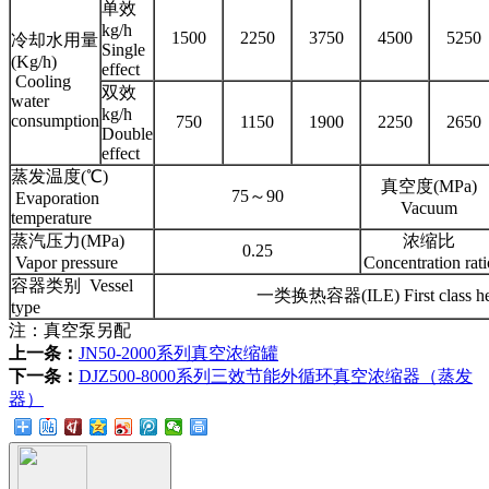
单效
kg/h
1500
2250
3750
4500
5250
冷却水用量
Single
(Kg/h)
effect
Cooling
双效
water
kg/h
consumption
750
1150
1900
2250
2650
Double
effect
蒸发温度(℃)
真空度(MPa)
75～90
Evaporation
Vacuum
temperature
蒸汽压力(MPa)
浓缩比
0.25
Vapor pressure
Concentration rati
容器类别 Vessel
一类换热容器(ILE) First class heat
type
注：真空泵另配
上一条：
JN50-2000系列真空浓缩罐
下一条：
DJZ500-8000系列三效节能外循环真空浓缩器（蒸发
器）