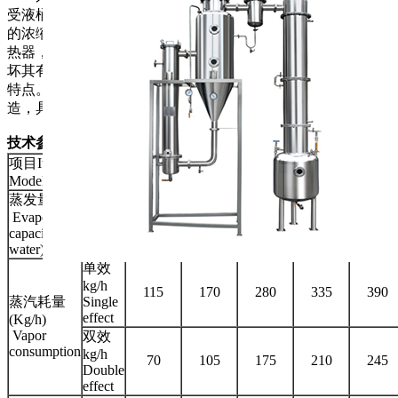
受液桶五个部分组成，可用于制药、食品、化工等行业对料液
的浓缩、蒸馏、回收有机溶媒等工艺；加热室为升膜式列管换
热器，整个系统是在负压状态下工作，故对热敏性物料不会破
坏其有效成份，具有生产能力大、效率高、物料受热时间短等
特点。本设备与物料接触部分均采用OCr18Ni9优质不锈钢制
造，具有良好的耐腐性能，经久耐用，符合药品卫生要求。
技术参数：
项目Item/型号
WXZ100
WXZ150
WXZ250
WXZ300
WXZ35
Model
蒸发量(Kg/h清水)
Evaporation
100
150
250
300
350
capacity(clear
water)
单效
kg/h
115
170
280
335
390
蒸汽耗量
Single
effect
(Kg/h)
Vapor
双效
consumption
kg/h
70
105
175
210
245
Double
effect