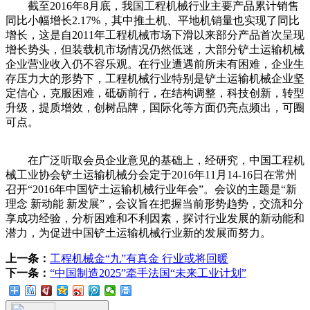
截至2016年8月底，我国工程机械行业主要产品累计销售
同比小幅增长2.17%，其中推土机、平地机销量也实现了同比
增长，这是自2011年工程机械市场下滑以来部分产品首次呈现
增长势头，但装载机市场情况仍然低迷，大部分铲土运输机械
企业营业收入仍不容乐观。在行业遭遇前所未有困难，企业生
存压力大的形势下，工程机械行业特别是铲土运输机械企业坚
定信心，克服困难，砥砺前行，在结构调整，科技创新，转型
升级，提质增效，创树品牌，国际化等方面仍亮点频出，可圈
可点。
在广泛听取会员企业意见的基础上，经研究，中国工程机
械工业协会铲土运输机械分会定于2016年11月14-16日在常州
召开“2016年中国铲土运输机械行业年会”。会议的主题是“新
理念 新动能 新发展”，会议旨在把握当前形势趋势，交流和分
享成功经验，分析困难和不利因素，探讨行业发展的新动能和
潜力，为促进中国铲土运输机械行业新的发展而努力。
上一条：
工程机械金“九”有真金 行业或将回暖
下一条：
“中国制造2025”牵手法国“未来工业计划”