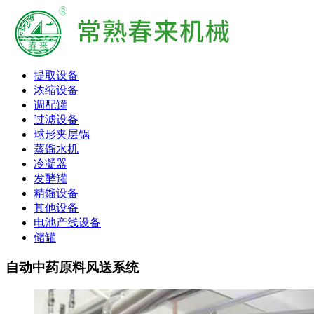
提取设备
浓缩设备
调配罐
过滤设备
球形夹层锅
蒸馏水机
冷凝器
发酵罐
精馏设备
其他设备
电池产线设备
储罐
自动中药原料风送系统