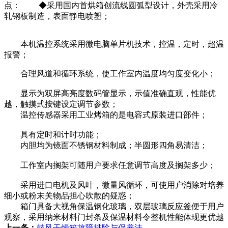
点： ◆采用国内首烘箱创流线圆弧型设计，外壳采用冷
轧钢板制造，表面静电喷塑；
本机温控系统采用微电脑单片机技术，控温，定时，超温
报警；
合理风道和循环系统，使工作室内温度均匀度变化小；
显示为双屏高亮度数码管显示，示值准确直观，性能优
越，触摸式按键设定调节参数；
温控传感器采用工业烤箱的是电容式原装进口部件；
具有定时和计时功能；
内胆均为镜面不锈钢材料制成；半圆形四角易清洁；
工作室内搁架可随用户要求任意调节高度及搁架多少；
采用进口电机及风叶，微量风循环，可使用户消除对培养
细小或粉末关物品担心吹散的疑惑；
箱门具备大视角保温钢化玻璃，双层玻璃反应釜便于用户
观察，采用纳米材料门封条及保温材料令整机性能体现更优越
上一条：
鼓风干燥箱故障排除与保养法