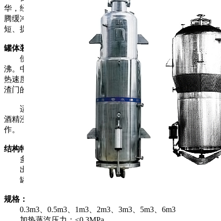
华，经科学研制设计开发的新产品，采用上大下小。上大：沸
腾缓冲空间大，不易跑料。下水：药液受热传递快，加热时间
短、提取效果好、自动清洗、自控操作等特点。
罐体装有底部加热层和中心加热鼓：
使用此加热结构可进行小生产试验及正常生产沸腾后的维
沸。中心加热鼓在药液中心加热，有效地利用了能源，提高加
热速度，又起到支桥作用，便于出液，不易堵网。它可以随出
渣门的开启挂带料渣，使出渣更加顺利。
适用于芳香油提取及有机溶媒回收，多用于中药的水煎、
酒精浸出、热回流浸出、强制循环浸出等多种生产工艺操
作。
结构特征：
多功能提取罐有投料口、罐体、出渣门等组成。
出渣门上的滤网可根据工艺不同，更换20-80目的滤网。
罐体为直筒型和蘑菇型。
规格：
0.3m3、0.5m3、1m3、2m3、3m3、5m3、6m3
加热蒸汽压力：≤0.3MPa