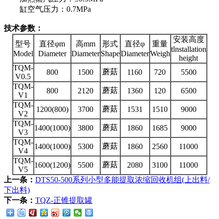
缸空气压力：0.7MPa
技术参数：
安装高度
型号
直径φm
高mm
形式
直径φ
重量
tlnstallation
Model
Diameter
Diameter
Shape
Diameter
Weigh
height
TQM-
蘑菇
800
1500
1160
720
5500
V0.5
TQM-
蘑菇
800
2120
1360
120
6500
V1
TQM-
蘑菇
1200(800)
3700
1531
1510
9000
V2
TQM-
蘑菇
1400(1000)
3800
1860
1685
9000
V3
TQM-
蘑菇
1400(1000)
5300
1860
2560
11000
V4
TQM-
蘑菇
1600(1200)
5500
2080
3100
11000
V5
上一条：
DTS50-500系列小型多能提取浓缩回收机组(上出料/
下出料)
下一条：
TQZ-正锥提取罐