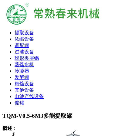
提取设备
浓缩设备
调配罐
过滤设备
球形夹层锅
蒸馏水机
冷凝器
发酵罐
精馏设备
其他设备
电池产线设备
储罐
TQM-V0.5-6M3多能提取罐
概述：
我厂生产的直筒蘑菇式多能提取罐，集国内提取设备之精