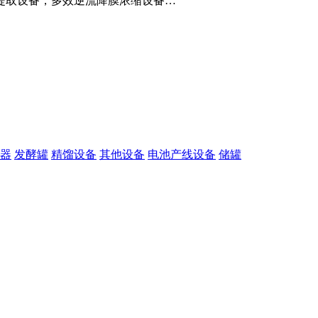
提取设备，多效逆流降膜浓缩设备…
器
发酵罐
精馏设备
其他设备
电池产线设备
储罐