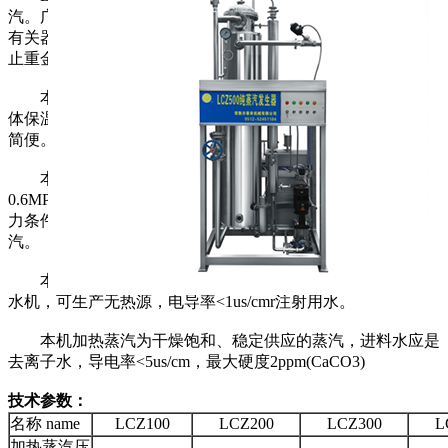
汽。广泛应用于医疗卫生、制药行业、食品工业的灭菌消毒及
有关器具的消毒，使用该设备产生的纯蒸汽消毒，可有效地防
止重金属、热源等杂质对物体的再污染。
本机产汽工艺先进，设计新颖、结构紧凑、布局合理，壳
体保温效果好，热损失小，热效率高，占地面积小，操作安全
简便。
本机工作幅度可调性好，工况点多，由加热蒸汽0.3MPa-
0.6MPa(表压)对应，纯蒸汽产量相应提高，在同一加热蒸汽压
力条件下，通过调节出口阀，可以得到不同背压和流量的纯蒸
汽。
本机只要加上一只同材料制造的冷凝器，即成为一台蒸馏
水机，可生产无热源，电导率<1us/cmr注射用水。
本机加热蒸汽为干燥饱和、稳定供应的蒸汽，进料水应是
去离子水，导电率<5us/cm，最大硬度2ppm(CaCO3)
技术参数：
名称 name
LCZ100
LCZ200
LCZ300
L
加热蒸汽压