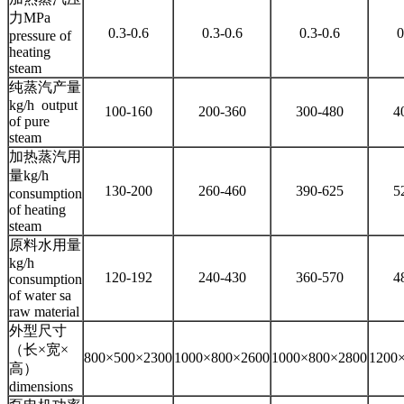
力MPa
0.3-0.6
0.3-0.6
0.3-0.6
0
pressure of
heating
steam
纯蒸汽产量
kg/h output
100-160
200-360
300-480
4
of pure
steam
加热蒸汽用
量kg/h
130-200
260-460
390-625
5
consumption
of heating
steam
原料水用量
kg/h
120-192
240-430
360-570
4
consumption
of water sa
raw material
外型尺寸
（长×宽×
800×500×2300
1000×800×2600
1000×800×2800
1200
高）
dimensions