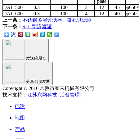
plate
DAL-500
0.3
100
3
12
45
φ650×
DAL-600
0.3
100
4
12
40
φ750×
上一条：
不锈钢多层过滤器、微孔过滤器
下一条：
SLG型渗漉罐
发送给朋友
分享到朋友圈
Copyright © 2016 常熟市春来机械有限公司
技术支持：
江苏东网科技
[
后台管理
]
电话
地图
产品