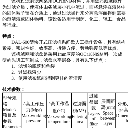
该机过滤的滤网采用OCr18Ni9材料，并用滤布或滤纸作
为过滤介质，使液体由各滤层小孔中流过，而将悬浮在液体中
的固体粒子留在介质上，通过过滤操作来分离悬浮而得到需要
的澄清液或固体物料。该设备适用于制药、化工、轻工、食品
等行业。
特点：
DAL-600型快开式压滤机系间歇人工操作设备，具有结构
紧凑、密封性好、效率高、拆装方便、劳动强度低等优点。
该机滤网和滤盘是采用1mm厚度的OCr18Ni9材料一次成
型的先进工艺制成，滤盘水平层叠，具有以下优点：
1、滤饼的脱落和龟裂
2、过滤残液少
3、使用滤布纸能得到更佳的澄清度
技术参数：
过滤
型号规
层间距
盘层
^高工作温
过滤面
格
^高工作压
外形
离(mm)
数
0
2
Model\
力(Mpa)
φ×
度(
C)
积(M
)
Space
Layers
项目及
Max.working
Dimen
Max.working
Filtering
between
of
pressure
h
参数
temperature
area
layer
filter
Parameter